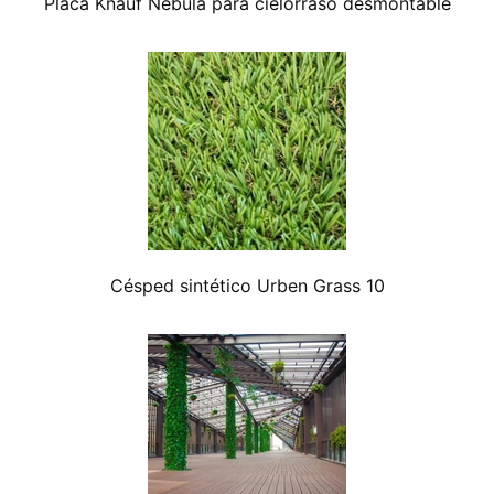
Placa Knauf Nebula para cielorraso desmontable
Césped sintético Urben Grass 10