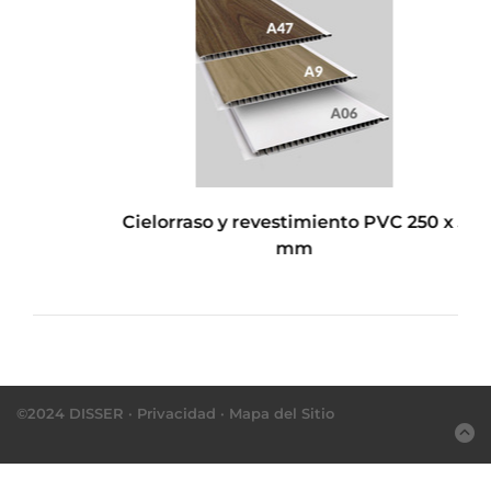
Cielorraso y revestimiento PVC 250 x 5
M
mm
©2024 DISSER ·
Privacidad
·
Mapa del Sitio