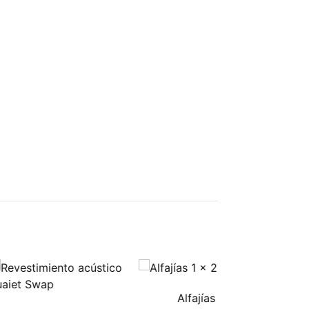
Alfajías 1 x 2"
Placa UV N